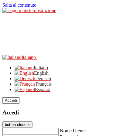
Salta al contenuto
Italiano
Italiano
English
Deutsch
Français
Español
Accedi
Accedi
button close
×
Nome Utente