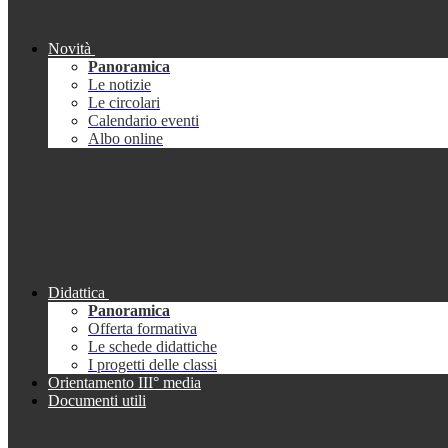
Novità
Panoramica
Le notizie
Le circolari
Calendario eventi
Albo online
Didattica
Panoramica
Offerta formativa
Le schede didattiche
I progetti delle classi
Orientamento III° media
Documenti utili