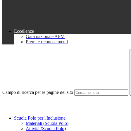
Eccellenze
Gara nazionale AFM
Premi e riconoscimenti
Campo di ricerca per le pagine del sito
Scuola Polo per l'Inclusione
Materiali (Scuola Polo)
Attività (Scuola Polo)