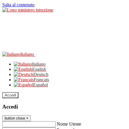
Salta al contenuto
Italiano
Italiano
English
Deutsch
Français
Español
Accedi
Accedi
button close
×
Nome Utente