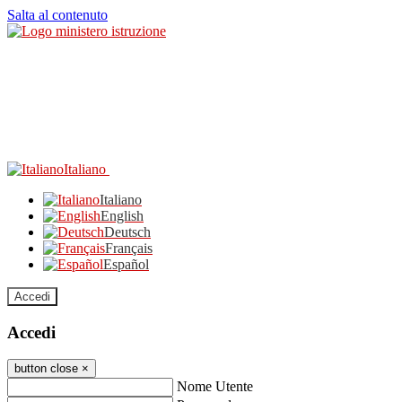
Salta al contenuto
Italiano
Italiano
English
Deutsch
Français
Español
Accedi
Accedi
button close
×
Nome Utente