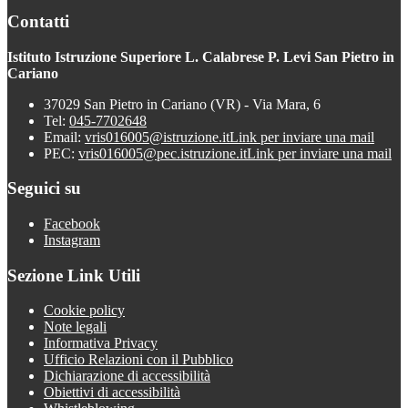
Contatti
Istituto Istruzione Superiore L. Calabrese P. Levi San Pietro in
Cariano
37029 San Pietro in Cariano (VR) - Via Mara, 6
Tel:
045-7702648
Email:
vris016005@istruzione.it
Link per inviare una mail
PEC:
vris016005@pec.istruzione.it
Link per inviare una mail
Seguici su
Facebook
Instagram
Sezione Link Utili
Cookie policy
Note legali
Informativa Privacy
Ufficio Relazioni con il Pubblico
Dichiarazione di accessibilità
Obiettivi di accessibilità