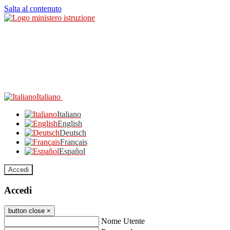
Salta al contenuto
Italiano
Italiano
English
Deutsch
Français
Español
Accedi
Accedi
button close
×
Nome Utente