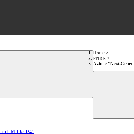
Home
>
PNRR
>
Azione "Next-Genera
astica DM 19/2024"