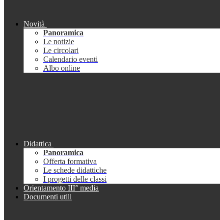
Novità
Panoramica
Le notizie
Le circolari
Calendario eventi
Albo online
Didattica
Panoramica
Offerta formativa
Le schede didattiche
I progetti delle classi
Orientamento III° media
Documenti utili