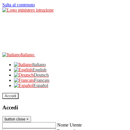
Salta al contenuto
Italiano
Italiano
English
Deutsch
Français
Español
Accedi
Accedi
button close
×
Nome Utente