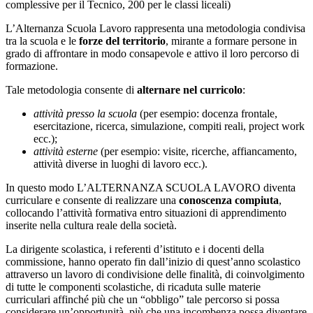
complessive per il Tecnico, 200 per le classi liceali)
L’Alternanza Scuola Lavoro rappresenta una metodologia condivisa
tra la scuola e le
forze del territorio
, mirante a formare persone in
grado di affrontare in modo consapevole e attivo il loro percorso di
formazione.
Tale metodologia consente di
alternare nel curricolo
:
attività presso la scuola
(per esempio: docenza frontale,
esercitazione, ricerca, simulazione, compiti reali, project work
ecc.);
attività esterne
(per esempio: visite, ricerche, affiancamento,
attività diverse in luoghi di lavoro ecc.).
In questo modo L’ALTERNANZA SCUOLA LAVORO diventa
curriculare e consente di realizzare una
conoscenza compiuta
,
collocando l’attività formativa entro situazioni di apprendimento
inserite nella cultura reale della società.
La dirigente scolastica, i referenti d’istituto e i docenti della
commissione, hanno operato fin dall’inizio di quest’anno scolastico
attraverso un lavoro di condivisione delle finalità, di coinvolgimento
di tutte le componenti scolastiche, di ricaduta sulle materie
curriculari affinché più che un “obbligo” tale percorso si possa
considerare un’opportunità, più che una incombenza possa diventare