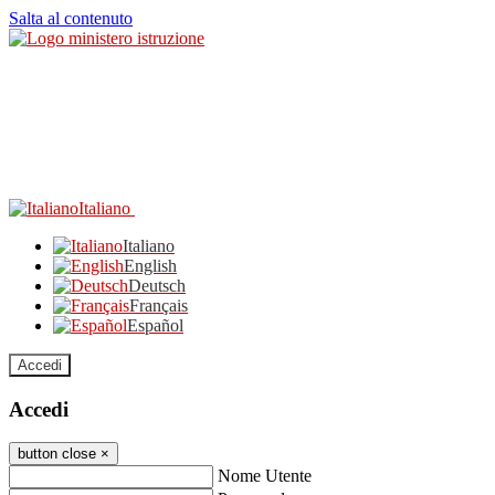
Salta al contenuto
Italiano
Italiano
English
Deutsch
Français
Español
Accedi
Accedi
button close
×
Nome Utente