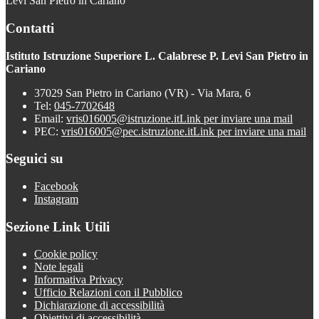
Levi San Pietro in Cariano
Contatti
Istituto Istruzione Superiore L. Calabrese P. Levi San Pietro in
Cariano
37029 San Pietro in Cariano (VR) - Via Mara, 6
Tel:
045-7702648
Email:
vris016005@istruzione.it
Link per inviare una mail
PEC:
vris016005@pec.istruzione.it
Link per inviare una mail
Seguici su
Facebook
Instagram
Sezione Link Utili
Cookie policy
Note legali
Informativa Privacy
Ufficio Relazioni con il Pubblico
Dichiarazione di accessibilità
Obiettivi di accessibilità