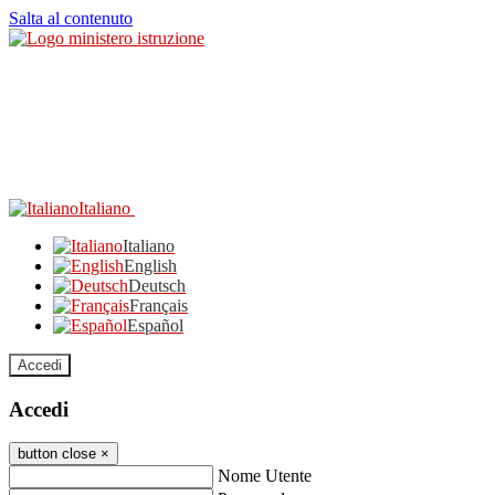
Salta al contenuto
Italiano
Italiano
English
Deutsch
Français
Español
Accedi
Accedi
button close
×
Nome Utente