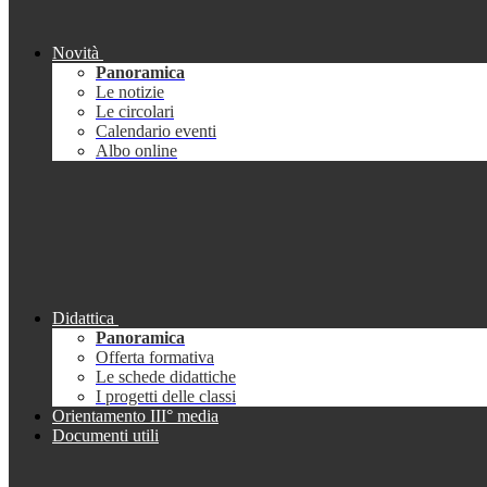
Novità
Panoramica
Le notizie
Le circolari
Calendario eventi
Albo online
Didattica
Panoramica
Offerta formativa
Le schede didattiche
I progetti delle classi
Orientamento III° media
Documenti utili