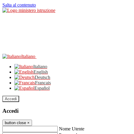
Salta al contenuto
Italiano
Italiano
English
Deutsch
Français
Español
Accedi
Accedi
button close
×
Nome Utente