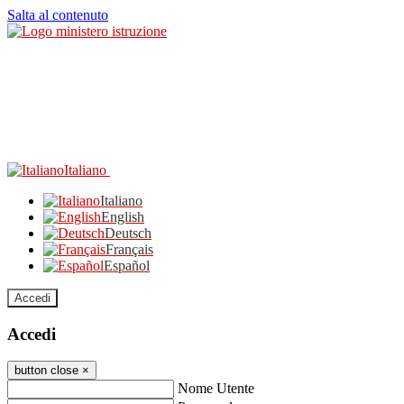
Salta al contenuto
Italiano
Italiano
English
Deutsch
Français
Español
Accedi
Accedi
button close
×
Nome Utente