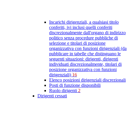
Incarichi dirigenziali, a qualsiasi titolo
conferiti, ivi inclusi quelli conferiti
discrezionalmente dall'organo di indirizzo
politico senza procedure pubbliche di
selezione e titolari di posizione
organizzativa con funzioni dirigenziali (da
pubblicare in tabelle che distinguano le
seguenti situazioni: dirigenti, dirigenti
individuati discrezionalmente, titolari di
posizione organizzativa con funzioni
dirigenziali)
16
Elenco posizioni dirigenziali discrezionali
Posti di funzione disponibili
Ruolo dirigenti
2
Dirigenti cessati