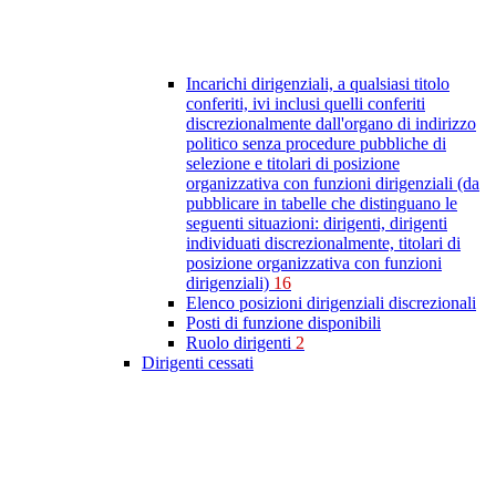
Incarichi dirigenziali, a qualsiasi titolo
conferiti, ivi inclusi quelli conferiti
discrezionalmente dall'organo di indirizzo
politico senza procedure pubbliche di
selezione e titolari di posizione
organizzativa con funzioni dirigenziali (da
pubblicare in tabelle che distinguano le
seguenti situazioni: dirigenti, dirigenti
individuati discrezionalmente, titolari di
posizione organizzativa con funzioni
dirigenziali)
16
Elenco posizioni dirigenziali discrezionali
Posti di funzione disponibili
Ruolo dirigenti
2
Dirigenti cessati