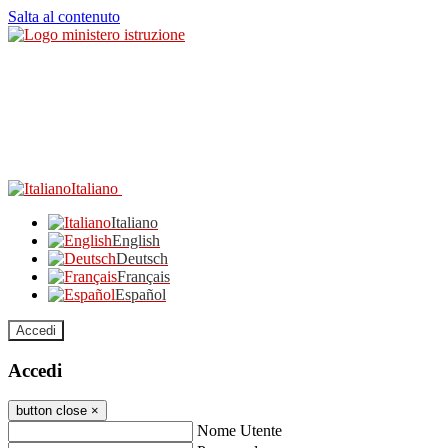
Salta al contenuto
Italiano
Italiano
English
Deutsch
Français
Español
Accedi
Accedi
button close
×
Nome Utente