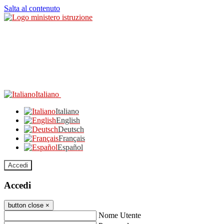
Salta al contenuto
Italiano
Italiano
English
Deutsch
Français
Español
Accedi
Accedi
button close
×
Nome Utente