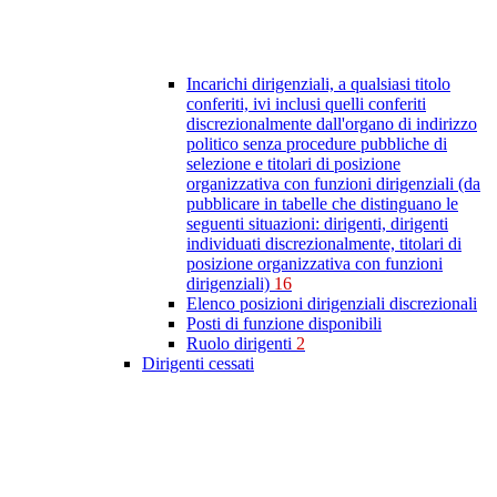
Incarichi dirigenziali, a qualsiasi titolo
conferiti, ivi inclusi quelli conferiti
discrezionalmente dall'organo di indirizzo
politico senza procedure pubbliche di
selezione e titolari di posizione
organizzativa con funzioni dirigenziali (da
pubblicare in tabelle che distinguano le
seguenti situazioni: dirigenti, dirigenti
individuati discrezionalmente, titolari di
posizione organizzativa con funzioni
dirigenziali)
16
Elenco posizioni dirigenziali discrezionali
Posti di funzione disponibili
Ruolo dirigenti
2
Dirigenti cessati