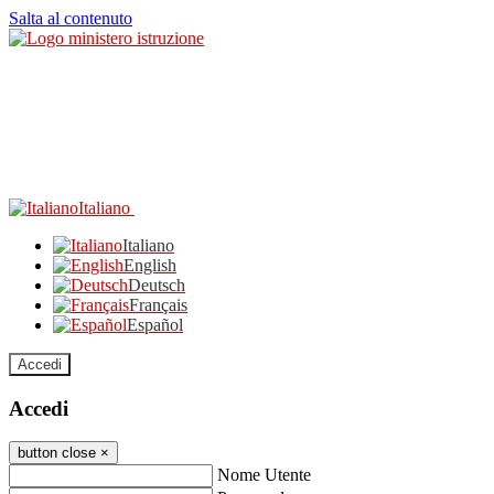
Salta al contenuto
Italiano
Italiano
English
Deutsch
Français
Español
Accedi
Accedi
button close
×
Nome Utente