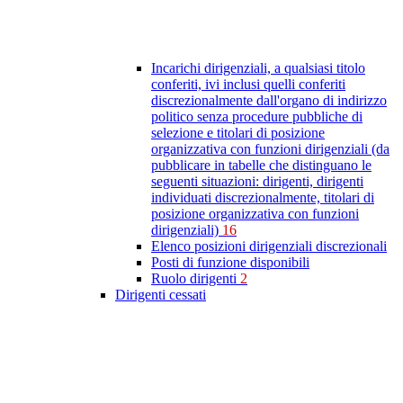
Incarichi dirigenziali, a qualsiasi titolo
conferiti, ivi inclusi quelli conferiti
discrezionalmente dall'organo di indirizzo
politico senza procedure pubbliche di
selezione e titolari di posizione
organizzativa con funzioni dirigenziali (da
pubblicare in tabelle che distinguano le
seguenti situazioni: dirigenti, dirigenti
individuati discrezionalmente, titolari di
posizione organizzativa con funzioni
dirigenziali)
16
Elenco posizioni dirigenziali discrezionali
Posti di funzione disponibili
Ruolo dirigenti
2
Dirigenti cessati