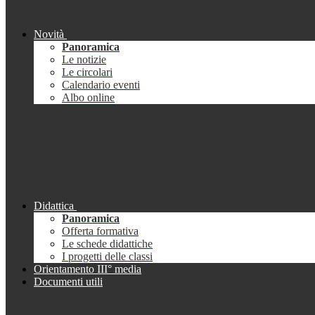
Novità
Panoramica
Le notizie
Le circolari
Calendario eventi
Albo online
Didattica
Panoramica
Offerta formativa
Le schede didattiche
I progetti delle classi
Orientamento III° media
Documenti utili