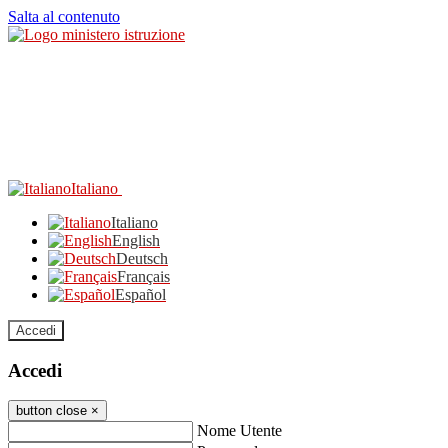
Salta al contenuto
Italiano
Italiano
English
Deutsch
Français
Español
Accedi
Accedi
button close
×
Nome Utente