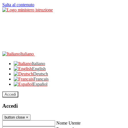
Salta al contenuto
Italiano
Italiano
English
Deutsch
Français
Español
Accedi
Accedi
button close
×
Nome Utente