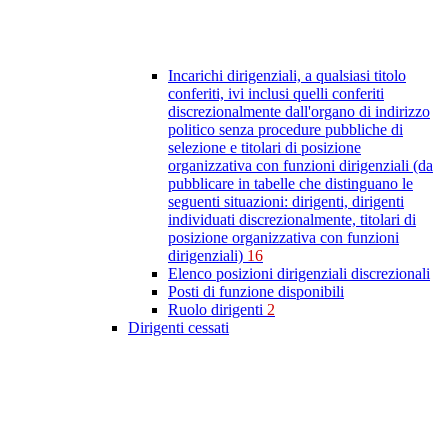
Incarichi dirigenziali, a qualsiasi titolo
conferiti, ivi inclusi quelli conferiti
discrezionalmente dall'organo di indirizzo
politico senza procedure pubbliche di
selezione e titolari di posizione
organizzativa con funzioni dirigenziali (da
pubblicare in tabelle che distinguano le
seguenti situazioni: dirigenti, dirigenti
individuati discrezionalmente, titolari di
posizione organizzativa con funzioni
dirigenziali)
16
Elenco posizioni dirigenziali discrezionali
Posti di funzione disponibili
Ruolo dirigenti
2
Dirigenti cessati