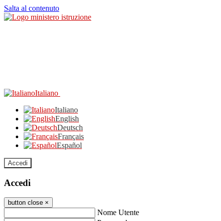
Salta al contenuto
Italiano
Italiano
English
Deutsch
Français
Español
Accedi
Accedi
button close
×
Nome Utente