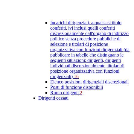
Incarichi dirigenziali, a qualsiasi titolo
conferiti, ivi inclusi quelli conferiti
discrezionalmente dall'organo di indirizzo
politico senza procedure pubbliche di
selezione e titolari di posizione
organizzativa con funzioni dirigenziali (da
pubblicare in tabelle che distinguano le
seguenti situazioni: dirigenti, dirigenti
individuati discrezionalmente, titolari di
posizione organizzativa con funzioni
dirigenziali)
16
Elenco posizioni dirigenziali discrezionali
Posti di funzione disponibili
Ruolo dirigenti
2
Dirigenti cessati