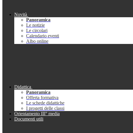
Novità
Panoramica
Le notizie
Le circolari
Calendario eventi
Albo online
Didattica
Panoramica
Offerta formativa
Le schede didattiche
I progetti delle classi
Orientamento III° media
Documenti utili