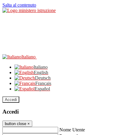
Salta al contenuto
Italiano
Italiano
English
Deutsch
Français
Español
Accedi
Accedi
button close
×
Nome Utente