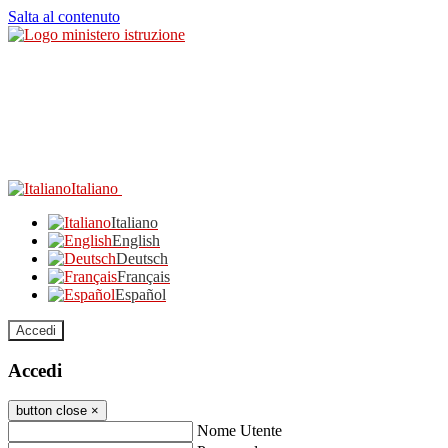
Salta al contenuto
Italiano
Italiano
English
Deutsch
Français
Español
Accedi
Accedi
button close
×
Nome Utente