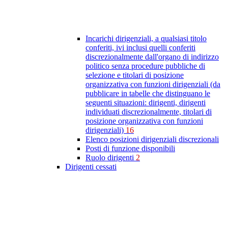
Incarichi dirigenziali, a qualsiasi titolo
conferiti, ivi inclusi quelli conferiti
discrezionalmente dall'organo di indirizzo
politico senza procedure pubbliche di
selezione e titolari di posizione
organizzativa con funzioni dirigenziali (da
pubblicare in tabelle che distinguano le
seguenti situazioni: dirigenti, dirigenti
individuati discrezionalmente, titolari di
posizione organizzativa con funzioni
dirigenziali)
16
Elenco posizioni dirigenziali discrezionali
Posti di funzione disponibili
Ruolo dirigenti
2
Dirigenti cessati