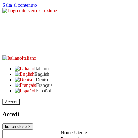
Salta al contenuto
Italiano
Italiano
English
Deutsch
Français
Español
Accedi
Accedi
button close
×
Nome Utente