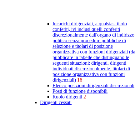
Incarichi dirigenziali, a qualsiasi titolo
conferiti, ivi inclusi quelli conferiti
discrezionalmente dall'organo di indirizzo
politico senza procedure pubbliche di
selezione e titolari di posizione
organizzativa con funzioni dirigenziali (da
pubblicare in tabelle che distinguano le
seguenti situazioni: dirigenti, dirigenti
individuati discrezionalmente, titolari di
posizione organizzativa con funzioni
dirigenziali)
16
Elenco posizioni dirigenziali discrezionali
Posti di funzione disponibili
Ruolo dirigenti
2
Dirigenti cessati