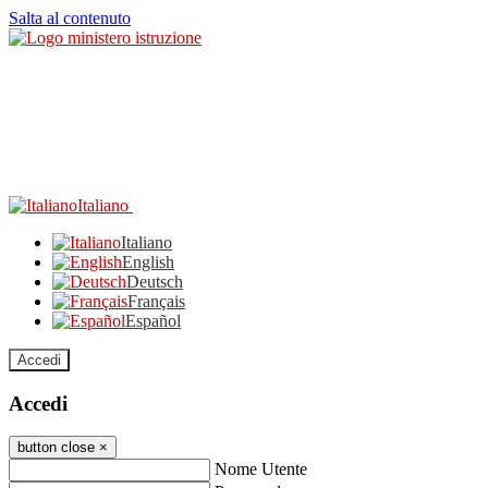
Salta al contenuto
Italiano
Italiano
English
Deutsch
Français
Español
Accedi
Accedi
button close
×
Nome Utente