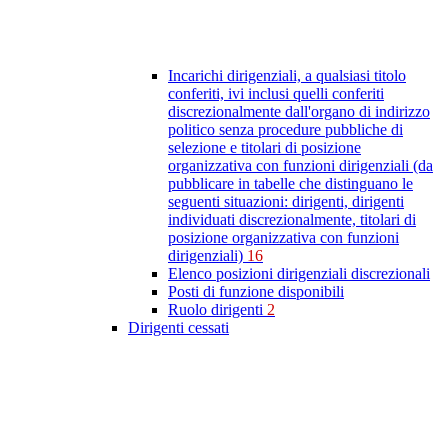
Incarichi dirigenziali, a qualsiasi titolo
conferiti, ivi inclusi quelli conferiti
discrezionalmente dall'organo di indirizzo
politico senza procedure pubbliche di
selezione e titolari di posizione
organizzativa con funzioni dirigenziali (da
pubblicare in tabelle che distinguano le
seguenti situazioni: dirigenti, dirigenti
individuati discrezionalmente, titolari di
posizione organizzativa con funzioni
dirigenziali)
16
Elenco posizioni dirigenziali discrezionali
Posti di funzione disponibili
Ruolo dirigenti
2
Dirigenti cessati