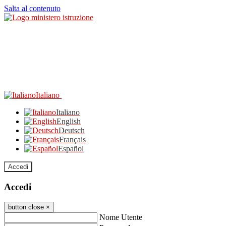
Salta al contenuto
Italiano
Italiano
English
Deutsch
Français
Español
Accedi
Accedi
button close
×
Nome Utente