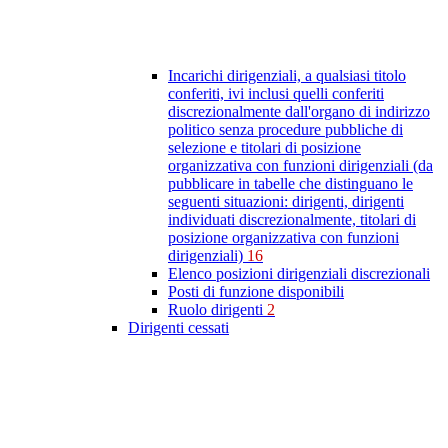
Incarichi dirigenziali, a qualsiasi titolo
conferiti, ivi inclusi quelli conferiti
discrezionalmente dall'organo di indirizzo
politico senza procedure pubbliche di
selezione e titolari di posizione
organizzativa con funzioni dirigenziali (da
pubblicare in tabelle che distinguano le
seguenti situazioni: dirigenti, dirigenti
individuati discrezionalmente, titolari di
posizione organizzativa con funzioni
dirigenziali)
16
Elenco posizioni dirigenziali discrezionali
Posti di funzione disponibili
Ruolo dirigenti
2
Dirigenti cessati