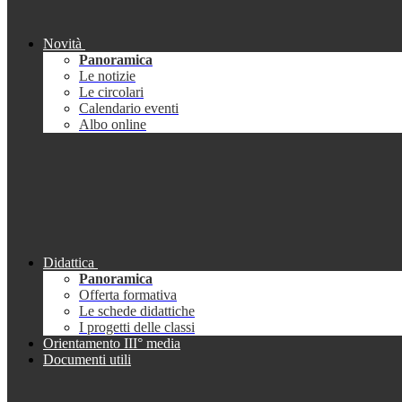
Novità
Panoramica
Le notizie
Le circolari
Calendario eventi
Albo online
Didattica
Panoramica
Offerta formativa
Le schede didattiche
I progetti delle classi
Orientamento III° media
Documenti utili