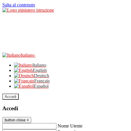
Salta al contenuto
Italiano
Italiano
English
Deutsch
Français
Español
Accedi
Accedi
button close
×
Nome Utente