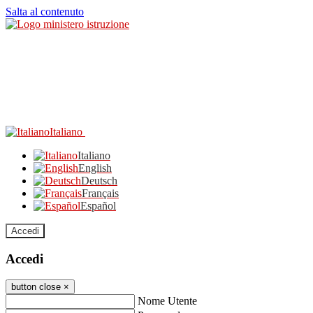
Salta al contenuto
Italiano
Italiano
English
Deutsch
Français
Español
Accedi
Accedi
button close
×
Nome Utente