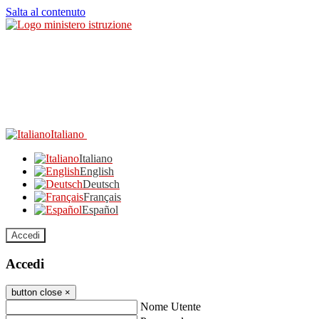
Salta al contenuto
Italiano
Italiano
English
Deutsch
Français
Español
Accedi
Accedi
button close
×
Nome Utente