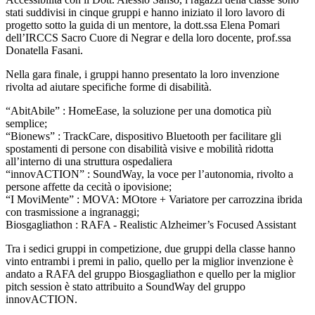
stati suddivisi in cinque gruppi e hanno iniziato il loro lavoro di
progetto sotto la guida di un mentore, la dott.ssa Elena Pomari
dell’IRCCS Sacro Cuore di Negrar e della loro docente, prof.ssa
Donatella Fasani.
Nella gara finale, i gruppi hanno presentato la loro invenzione
rivolta ad aiutare specifiche forme di disabilità.
“AbitAbile” : HomeEase, la soluzione per una domotica più
semplice;
“Bionews” : TrackCare, dispositivo Bluetooth per facilitare gli
spostamenti di persone con disabilità visive e mobilità ridotta
all’interno di una struttura ospedaliera
“innovACTION” : SoundWay, la voce per l’autonomia, rivolto a
persone affette da cecità o ipovisione;
“I MoviMente” : MOVA: MOtore + Variatore per carrozzina ibrida
con trasmissione a ingranaggi;
Biosgagliathon : RAFA - Realistic Alzheimer’s Focused Assistant
Tra i sedici gruppi in competizione, due gruppi della classe hanno
vinto entrambi i premi in palio, quello per la miglior invenzione è
andato a RAFA del gruppo Biosgagliathon e quello per la miglior
pitch session è stato attribuito a SoundWay del gruppo
innovACTION.