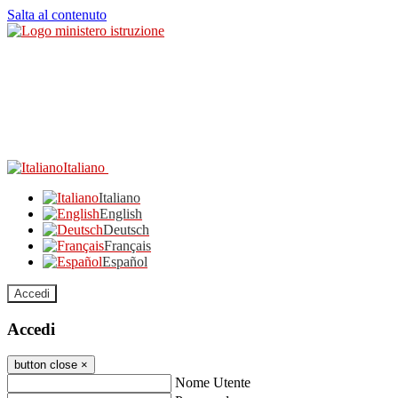
Salta al contenuto
Italiano
Italiano
English
Deutsch
Français
Español
Accedi
Accedi
button close
×
Nome Utente