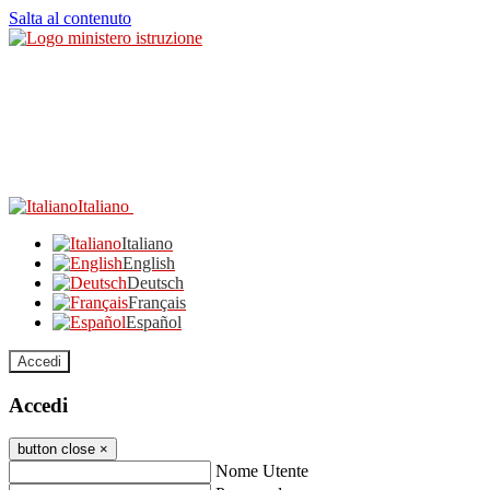
Salta al contenuto
Italiano
Italiano
English
Deutsch
Français
Español
Accedi
Accedi
button close
×
Nome Utente