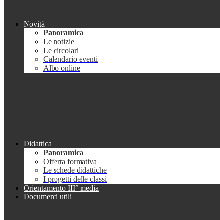
Novità
Panoramica
Le notizie
Le circolari
Calendario eventi
Albo online
Didattica
Panoramica
Offerta formativa
Le schede didattiche
I progetti delle classi
Orientamento III° media
Documenti utili