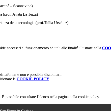
 Racané – Scannavino).
gua (prof. Agata La Terza)
anza della tecnologia (prof.Tullia Urschitz)
kie necessari al funzionamento ed utili alle finalità illustrate nella
COO
attaforma e non è possibile disabilitarli.
isionare la
COOKIE POLICY
.
 È possibile consultare l'elenco nella pagina della cookie policy.
 San Pietro in Cariano