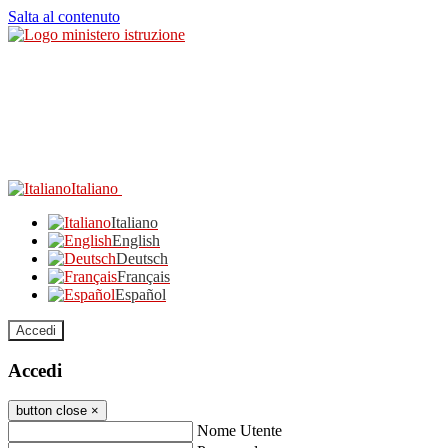
Salta al contenuto
Italiano
Italiano
English
Deutsch
Français
Español
Accedi
Accedi
button close
×
Nome Utente