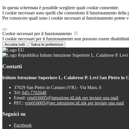
In questa schermata è possibile scegliere quali cookie consentire.
I cookie necessari sono quelli che consentono il funzionamento della pi
Per conoscere quali sono i cookie necessari al funzionamento potete v
Cookie necessari per il funzionamento
I cookie necessari per il funzionamento non possono essere disabilitati.
Accetta tutti
Salva le preferenze
Istituto Istruzione Superiore L. Calabrese P. Levi
Contatti
Istituto Istruzione Superiore L. Calabrese P. Levi San Pietro in 
37029 San Pietro in Cariano (VR) - Via Mara, 6
Tel:
045-7702648
Email:
vris016005@istruzione.it
Link per inviare una mail
PEC:
vris016005@pec.istruzione.it
Link per inviare una mail
Seguici su
Facebook