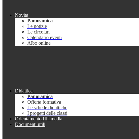
Novità
Panoramica
Le notizie
Le circolari
Calendario eventi
Albo online
Didattica
Panoramica
Offerta formativa
Le schede didattiche
I progetti delle classi
Orientamento III° media
Documenti utili