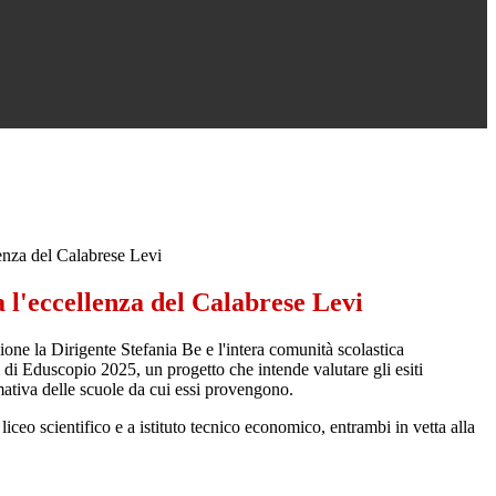
enza del Calabrese Levi
 l'eccellenza del Calabrese Levi
one la Dirigente Stefania Be e l'intera comunità scolastica
ti di Eduscopio 2025, un
progetto che intende valutare gli esiti
ormativa delle scuole da cui essi provengono.
 liceo scientifico e a istituto tecnico economico, entrambi in vetta alla
.