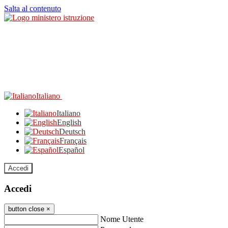
Salta al contenuto
Italiano
Italiano
English
Deutsch
Français
Español
Accedi
Accedi
button close
×
Nome Utente