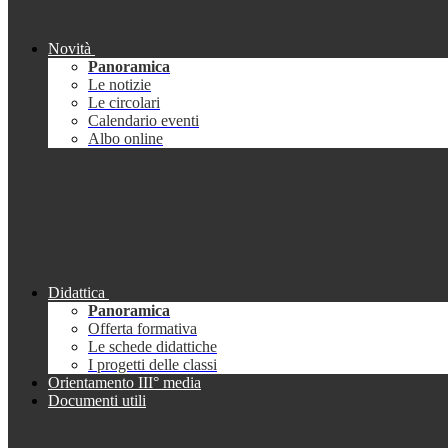
Novità
Panoramica
Le notizie
Le circolari
Calendario eventi
Albo online
Didattica
Panoramica
Offerta formativa
Le schede didattiche
I progetti delle classi
Orientamento III° media
Documenti utili