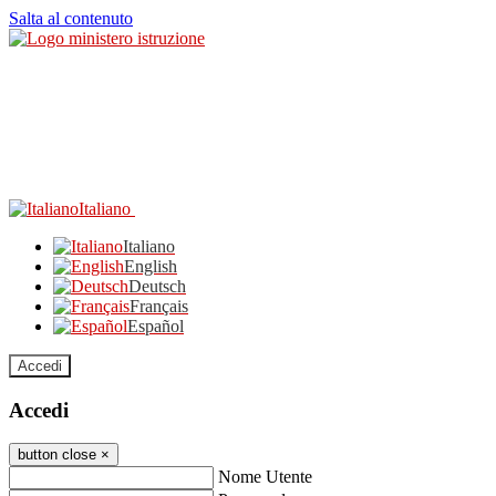
Salta al contenuto
Italiano
Italiano
English
Deutsch
Français
Español
Accedi
Accedi
button close
×
Nome Utente