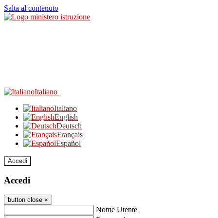
Salta al contenuto
Italiano
Italiano
English
Deutsch
Français
Español
Accedi
Accedi
button close
×
Nome Utente