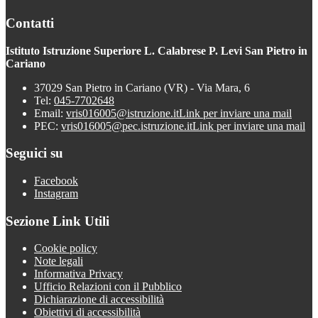
Contatti
Istituto Istruzione Superiore L. Calabrese P. Levi San Pietro in
Cariano
37029 San Pietro in Cariano (VR) - Via Mara, 6
Tel:
045-7702648
Email:
vris016005@istruzione.it
Link per inviare una mail
PEC:
vris016005@pec.istruzione.it
Link per inviare una mail
Seguici su
Facebook
Instagram
Sezione Link Utili
Cookie policy
Note legali
Informativa Privacy
Ufficio Relazioni con il Pubblico
Dichiarazione di accessibilità
Obiettivi di accessibilità