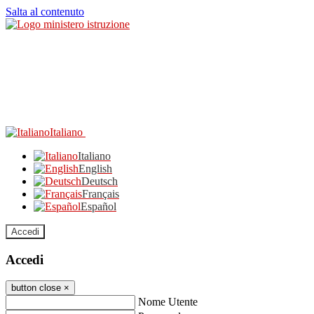
Salta al contenuto
Italiano
Italiano
English
Deutsch
Français
Español
Accedi
Accedi
button close
×
Nome Utente