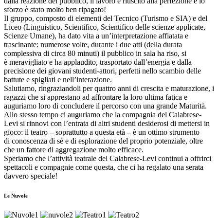
dalla reazione del pubblico, il lavoro è riuscito alla perfezione e lo
sforzo è stato molto ben ripagato!
Il gruppo, composto di elementi del Tecnico (Turismo e SIA) e del
Liceo (Linguistico, Scientifico, Scientifico delle scienze applicate,
Scienze Umane), ha dato vita a un’interpretazione affiatata e
trascinante: numerose volte, durante i due atti (della durata
complessiva di circa 80 minuti) il pubblico in sala ha riso, si
è meravigliato e ha applaudito, trasportato dall’energia e dalla
precisione dei giovani studenti-attori, perfetti nello scambio delle
battute e spigliati e nell’interazione.
Salutiamo, ringraziandoli per quattro anni di crescita e maturazione, i
ragazzi che si apprestano ad affrontare la loro ultima fatica e
auguriamo loro di concludere il percorso con una grande Maturità.
Allo stesso tempo ci auguriamo che la compagnia del Calabrese-
Levi si rinnovi con l’entrata di altri studenti desiderosi di mettersi in
gioco: il teatro – soprattutto a questa età – è un ottimo strumento
di conoscenza di sé e di esplorazione del proprio potenziale, oltre
che un fattore di aggregazione molto efficace.
Speriamo che l’attività teatrale del Calabrese-Levi continui a offrirci
spettacoli e compagnie come questa, che ci ha regalato una serata
davvero speciale!
Le Nuvole