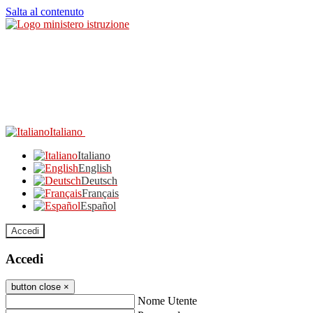
Salta al contenuto
Italiano
Italiano
English
Deutsch
Français
Español
Accedi
Accedi
button close
×
Nome Utente