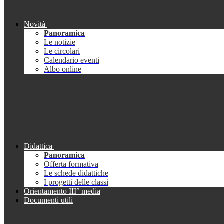
Novità
Panoramica
Le notizie
Le circolari
Calendario eventi
Albo online
Didattica
Panoramica
Offerta formativa
Le schede didattiche
I progetti delle classi
Orientamento III° media
Documenti utili