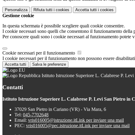
Personalizza
Rifiuta tutti
i cookies
Accetta tutti
i cookies
Gestione cookie
In questa schermata è possibile scegliere quali cookie consentire.
I cookie necessari sono quelli che consentono il funzionamento della pi
Per conoscere quali sono i cookie necessari al funzionamento potete v
Cookie necessari per il funzionamento
I cookie necessari per il funzionamento non possono essere disabilitati.
Accetta tutti
Salva le preferenze
Istituto Istruzione Superiore L. Calabrese P. Levi
Contatti
Istituto Istruzione Superiore L. Calabrese P. Levi San Pietro in 
37029 San Pietro in Cariano (VR) - Via Mara, 6
Tel:
045-7702648
Email:
vris016005@istruzione.it
Link per inviare una mail
PEC:
vris016005@pec.istruzione.it
Link per inviare una mail