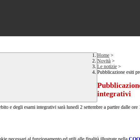
Home
>
Novità
>
Le notizie
>
Pubblicazione esiti pr
Pubblicazione
integrativi
to e degli esami integrativi sarà lunedì 2 settembre a partire dalle ore 1
kie necessari al funzionamento ed utili alle finalità illustrate nella
COO