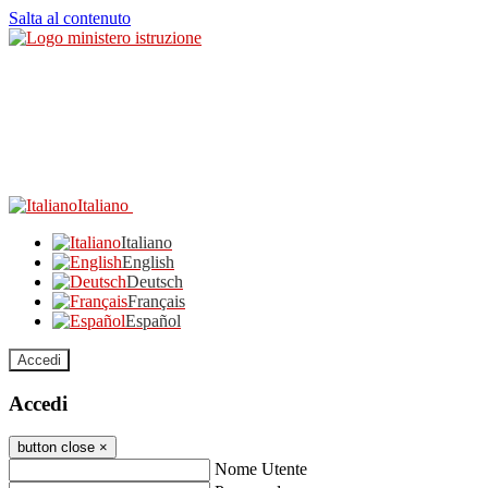
Salta al contenuto
Italiano
Italiano
English
Deutsch
Français
Español
Accedi
Accedi
button close
×
Nome Utente