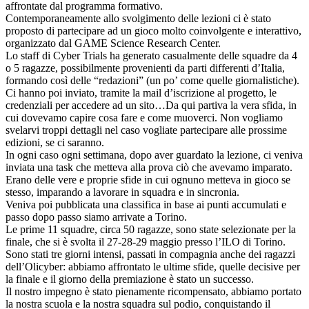
affrontate dal programma formativo.
Contemporaneamente allo svolgimento delle lezioni ci è stato
proposto di partecipare ad un gioco molto coinvolgente e interattivo,
organizzato dal GAME Science Research Center.
Lo staff di Cyber Trials ha generato casualmente delle squadre da 4
o 5 ragazze, possibilmente provenienti da parti differenti d’Italia,
formando così delle “redazioni” (un po’ come quelle giornalistiche).
Ci hanno poi inviato, tramite la mail d’iscrizione al progetto, le
credenziali per accedere ad un sito…Da qui partiva la vera sfida, in
cui dovevamo capire cosa fare e come muoverci. Non vogliamo
svelarvi troppi dettagli nel caso vogliate partecipare alle prossime
edizioni, se ci saranno.
In ogni caso ogni settimana, dopo aver guardato la lezione, ci veniva
inviata una task che metteva alla prova ciò che avevamo imparato.
Erano delle vere e proprie sfide in cui ognuno metteva in gioco se
stesso, imparando a lavorare in squadra e in sincronia.
Veniva poi pubblicata una classifica in base ai punti accumulati e
passo dopo passo siamo arrivate a Torino.
Le prime 11 squadre, circa 50 ragazze, sono state selezionate per la
finale, che si è svolta il 27-28-29 maggio presso l’ILO di Torino.
Sono stati tre giorni intensi, passati in compagnia anche dei ragazzi
dell’Olicyber: abbiamo affrontato le ultime sfide, quelle decisive per
la finale e il giorno della premiazione è stato un successo.
Il nostro impegno è stato pienamente ricompensato, abbiamo portato
la nostra scuola e la nostra squadra sul podio, conquistando il