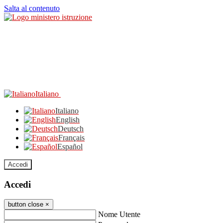
Salta al contenuto
Italiano
Italiano
English
Deutsch
Français
Español
Accedi
Accedi
button close
×
Nome Utente