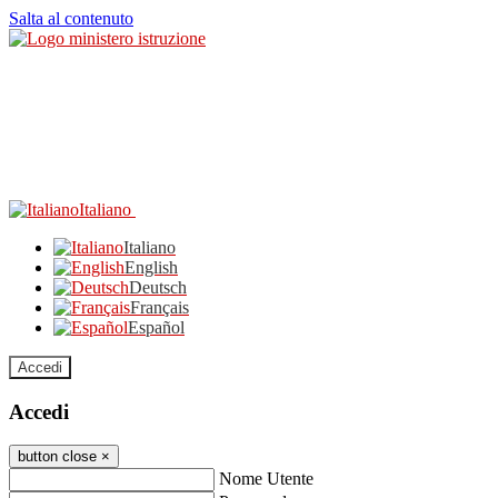
Salta al contenuto
Italiano
Italiano
English
Deutsch
Français
Español
Accedi
Accedi
button close
×
Nome Utente