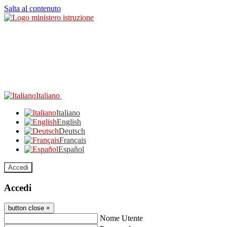
Salta al contenuto
Italiano
Italiano
English
Deutsch
Français
Español
Accedi
Accedi
button close
×
Nome Utente