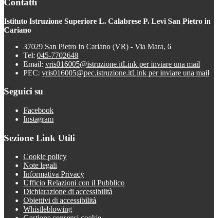
Contatti
Istituto Istruzione Superiore L. Calabrese P. Levi San Pietro in
Cariano
37029 San Pietro in Cariano (VR) - Via Mara, 6
Tel:
045-7702648
Email:
vris016005@istruzione.it
Link per inviare una mail
PEC:
vris016005@pec.istruzione.it
Link per inviare una mail
Seguici su
Facebook
Instagram
Sezione Link Utili
Cookie policy
Note legali
Informativa Privacy
Ufficio Relazioni con il Pubblico
Dichiarazione di accessibilità
Obiettivi di accessibilità
Whistleblowing
Gestione consensi cookie