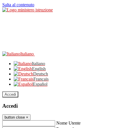
Salta al contenuto
Italiano
Italiano
English
Deutsch
Français
Español
Accedi
Accedi
button close
×
Nome Utente