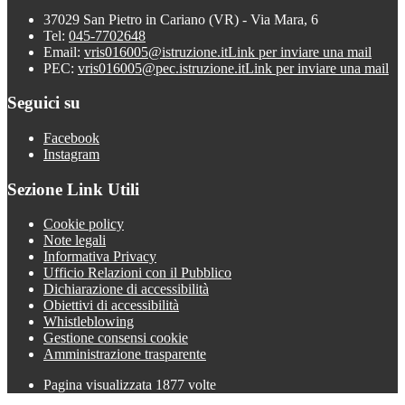
37029 San Pietro in Cariano (VR) - Via Mara, 6
Tel:
045-7702648
Email:
vris016005@istruzione.it
Link per inviare una mail
PEC:
vris016005@pec.istruzione.it
Link per inviare una mail
Seguici su
Facebook
Instagram
Sezione Link Utili
Cookie policy
Note legali
Informativa Privacy
Ufficio Relazioni con il Pubblico
Dichiarazione di accessibilità
Obiettivi di accessibilità
Whistleblowing
Gestione consensi cookie
Amministrazione trasparente
Pagina visualizzata
1877
volte