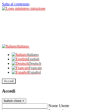
Salta al contenuto
Italiano
Italiano
English
Deutsch
Français
Español
Accedi
Accedi
button close
×
Nome Utente