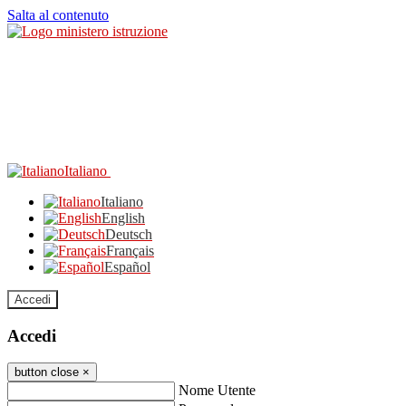
Salta al contenuto
Italiano
Italiano
English
Deutsch
Français
Español
Accedi
Accedi
button close
×
Nome Utente