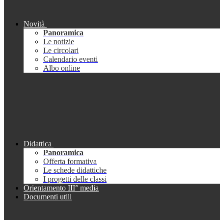
Novità
Panoramica
Le notizie
Le circolari
Calendario eventi
Albo online
Didattica
Panoramica
Offerta formativa
Le schede didattiche
I progetti delle classi
Orientamento III° media
Documenti utili