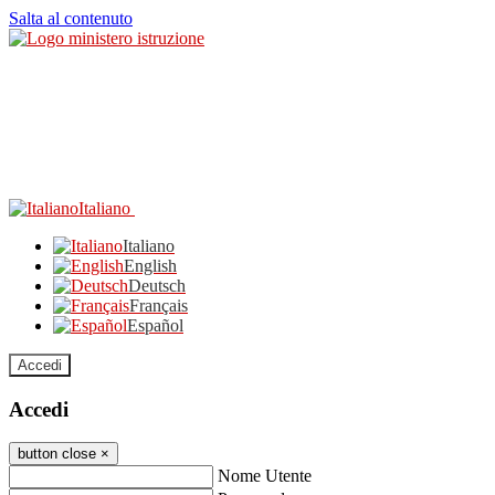
Salta al contenuto
Italiano
Italiano
English
Deutsch
Français
Español
Accedi
Accedi
button close
×
Nome Utente