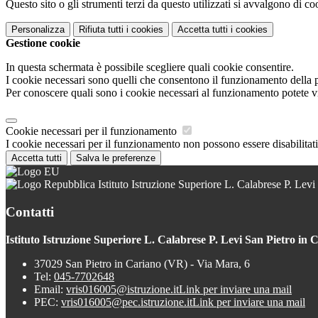
Questo sito o gli strumenti terzi da questo utilizzati si avvalgono di coo
Personalizza
Rifiuta tutti
i cookies
Accetta tutti
i cookies
Gestione cookie
In questa schermata è possibile scegliere quali cookie consentire.
I cookie necessari sono quelli che consentono il funzionamento della pi
Per conoscere quali sono i cookie necessari al funzionamento potete v
Cookie necessari per il funzionamento
I cookie necessari per il funzionamento non possono essere disabilitati.
Accetta tutti
Salva le preferenze
Istituto Istruzione Superiore L. Calabrese P. Levi
Contatti
Istituto Istruzione Superiore L. Calabrese P. Levi San Pietro in 
37029 San Pietro in Cariano (VR) - Via Mara, 6
Tel:
045-7702648
Email:
vris016005@istruzione.it
Link per inviare una mail
PEC:
vris016005@pec.istruzione.it
Link per inviare una mail