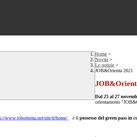
Home
>
Novità
>
Le notizie
>
JOB&Orienta 2021
JOB&Orient
Dal 25 al 27 novem
orientamento "JOB&Or
s://www.joborienta.net/site/it/home/
e il
possesso del green pass in co