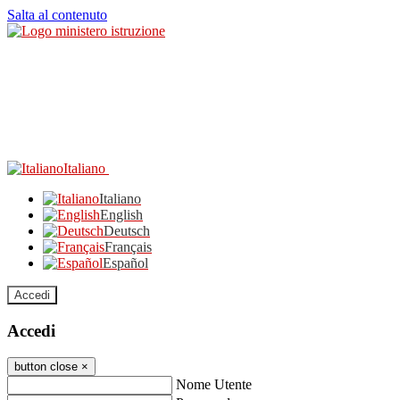
Salta al contenuto
Italiano
Italiano
English
Deutsch
Français
Español
Accedi
Accedi
button close
×
Nome Utente