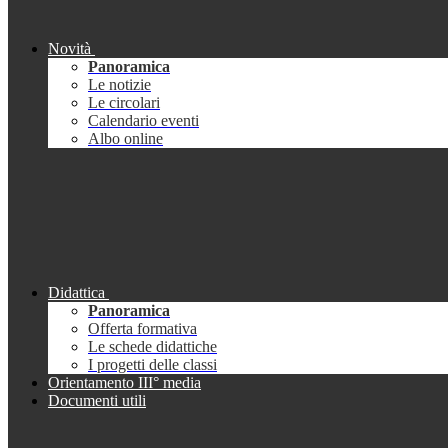
Novità
Panoramica
Le notizie
Le circolari
Calendario eventi
Albo online
Didattica
Panoramica
Offerta formativa
Le schede didattiche
I progetti delle classi
Orientamento III° media
Documenti utili