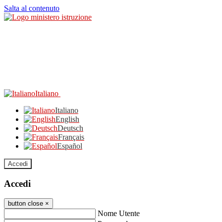
Salta al contenuto
Italiano
Italiano
English
Deutsch
Français
Español
Accedi
Accedi
button close
×
Nome Utente