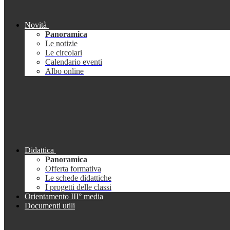
Novità
Panoramica
Le notizie
Le circolari
Calendario eventi
Albo online
Didattica
Panoramica
Offerta formativa
Le schede didattiche
I progetti delle classi
Orientamento III° media
Documenti utili