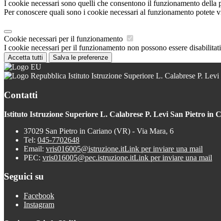
I cookie necessari sono quelli che consentono il funzionamento della pi
Per conoscere quali sono i cookie necessari al funzionamento potete v
Cookie necessari per il funzionamento
I cookie necessari per il funzionamento non possono essere disabilitati.
Accetta tutti
Salva le preferenze
Istituto Istruzione Superiore L. Calabrese P. Levi
Contatti
Istituto Istruzione Superiore L. Calabrese P. Levi San Pietro in 
37029 San Pietro in Cariano (VR) - Via Mara, 6
Tel:
045-7702648
Email:
vris016005@istruzione.it
Link per inviare una mail
PEC:
vris016005@pec.istruzione.it
Link per inviare una mail
Seguici su
Facebook
Instagram