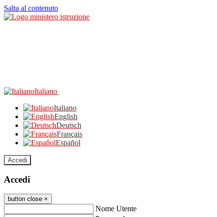
Salta al contenuto
Italiano
Italiano
English
Deutsch
Français
Español
Accedi
Accedi
button close
×
Nome Utente