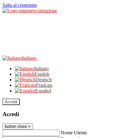
Salta al contenuto
Italiano
Italiano
English
Deutsch
Français
Español
Accedi
Accedi
button close
×
Nome Utente