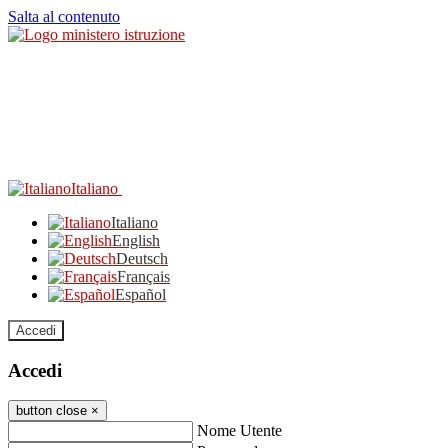
Salta al contenuto
Italiano
Italiano
English
Deutsch
Français
Español
Accedi
Accedi
button close
×
Nome Utente