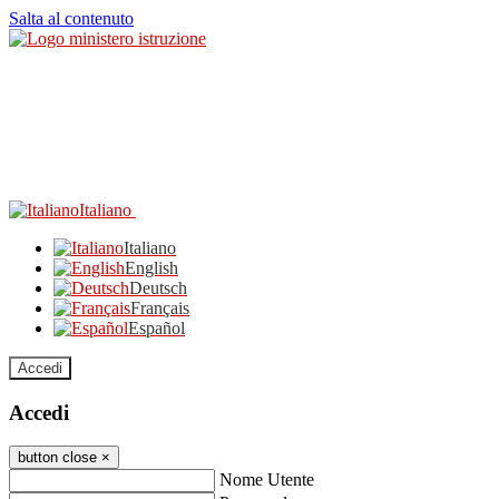
Salta al contenuto
Italiano
Italiano
English
Deutsch
Français
Español
Accedi
Accedi
button close
×
Nome Utente