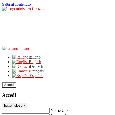
Salta al contenuto
Italiano
Italiano
English
Deutsch
Français
Español
Accedi
Accedi
button close
×
Nome Utente