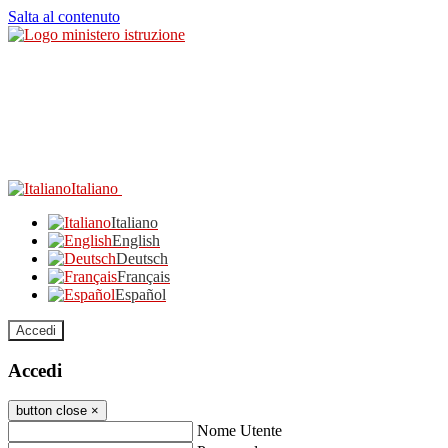
Salta al contenuto
Italiano
Italiano
English
Deutsch
Français
Español
Accedi
Accedi
button close
×
Nome Utente