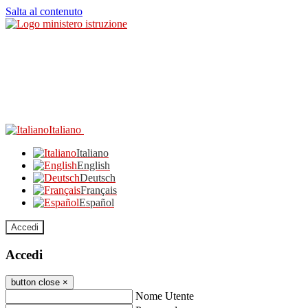
Salta al contenuto
Italiano
Italiano
English
Deutsch
Français
Español
Accedi
Accedi
button close
×
Nome Utente