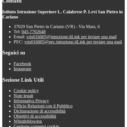
Contatti
Istituto Istruzione Superiore L. Calabrese P. Levi San Pietro in
Cariano
37029 San Pietro in Cariano (VR) - Via Mara, 6
Tel:
045-7702648
Email:
vris016005@istruzione.it
Link per inviare una mail
PEC:
vris016005@pec.istruzione.it
Link per inviare una mail
Seguici su
Facebook
Instagram
Sezione Link Utili
Cookie policy
Note legali
Informativa Privacy
Ufficio Relazioni con il Pubblico
Dichiarazione di accessibilità
Obiettivi di accessibilità
Whistleblowing
Gestione consensi cookie