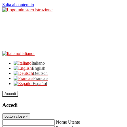
Salta al contenuto
Italiano
Italiano
English
Deutsch
Français
Español
Accedi
Accedi
button close
×
Nome Utente